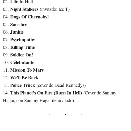
Life In Hell
02.
Night Stalkers
03.
(invitado: Ice T)
Dogs Of Chernobyl
04.
Sacrifice
05.
Junkie
06.
Psychopathy
07.
Killing Time
08.
Soldier On!
09.
Célebutante
10.
Mission To Mars
11.
We’ll Be Back
12.
Police Truck
13.
(cover de Dead Kennedys)
This Planet’s On Fire (Burn In Hell)
14.
(Cover de Sammy
Hagar, con Sammy Hagar de invitado)