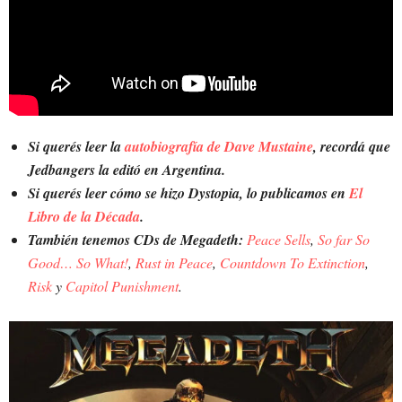
Si querés leer la
autobiografía de Dave Mustaine
, recordá que
Jedbangers la editó en Argentina.
Si querés leer cómo se hizo Dystopia, lo publicamos en
El
Libro de la Década
.
También tenemos CDs de Megadeth:
Peace Sells
,
So far So
Good… So What!
,
Rust in Peace
,
Countdown To Extinction
,
Risk
y
Capitol Punishment
.