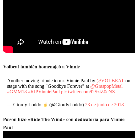
Volbeat también homenajeó a Vinnie
Another moving tribute to mr. Vinnie Paul by
@VOLBEAT
on
stage with the song "Goodbye Forever" at
@GraspopMetal
#GMM18
#RIPVinniePaul
pic.twitter.com/l2SziZ0eNS
— Giordy Loddo
(@GiordyLoddo)
23 de junio de 2018
Poison hizo «Ride The Wind» con dedicatoria para Vinnie
Paul