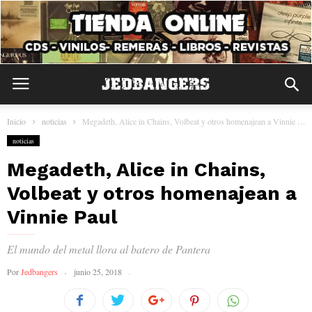
Inicio
noticias
Megadeth, Alice in Chains, Volbeat y otros homenajean a Vinnie Paul
noticias
Megadeth, Alice in Chains,
Volbeat y otros homenajean a
Vinnie Paul
El mundo del metal llora al batero de Pantera
Por
Jedbangers
junio 25, 2018