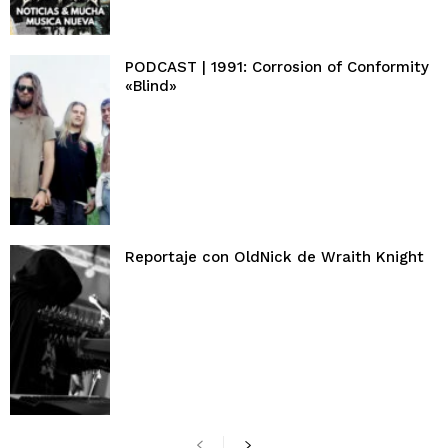
PODCAST | 1991: Corrosion of Conformity
«Blind»
Reportaje con OldNick de Wraith Knight