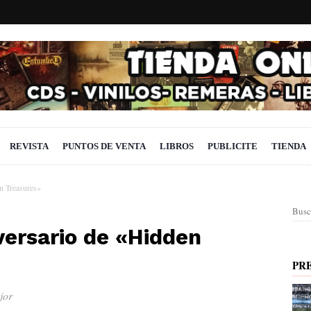
REVISTA
PUNTOS DE VENTA
LIBROS
PUBLICITE
TIENDA
n Treasures»
Busc
versario de «Hidden
PR
jor