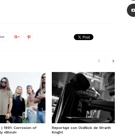
ter
| 1991: Corrosion of
Reportaje con OldNick de Wraith
y «Blind»
Knight