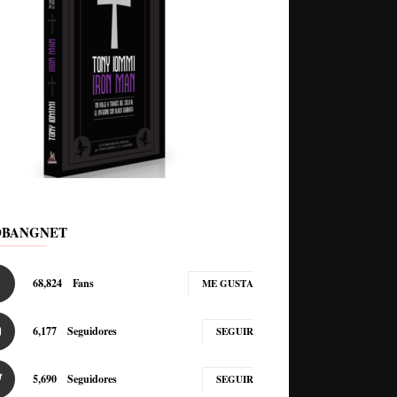
DBANGNET
68,824
Fans
ME GUSTA
6,177
Seguidores
SEGUIR
5,690
Seguidores
SEGUIR