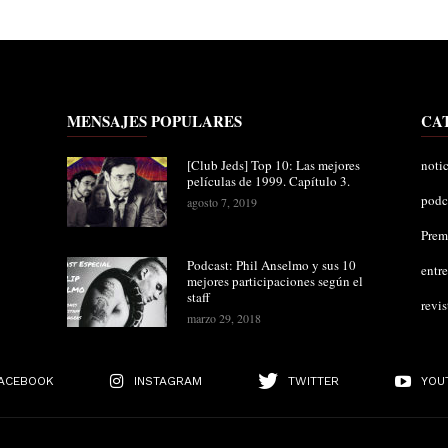
MENSAJES POPULARES
CA
[Club Jeds] Top 10: Las mejores
notic
películas de 1999. Capítulo 3.
podc
agosto 7, 2019
Pre
Podcast: Phil Anselmo y sus 10
entre
mejores participaciones según el
staff
revis
marzo 29, 2018
ACEBOOK
INSTAGRAM
TWITTER
YOU