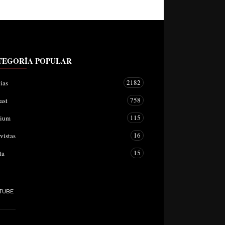
TEGORÍA POPULAR
2182
ias
758
ast
115
mium
16
vistas
15
ta
TUBE