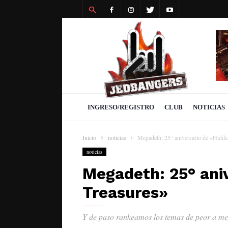
Revista
Jedbangers
INGRESO/REGISTRO
CLUB
NOTICIAS
Inicio
noticias
Megadeth: 25° aniversario de «Hidde
noticias
Megadeth: 25° ani
Treasures»
Y de paso rankeamos los temas de peor a me