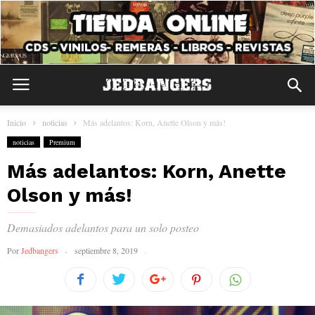
Inicio
noticias
Más adelantos: Korn, Anette Olson y más!
noticias
Premium
Más adelantos: Korn, Anette
Olson y más!
Demasiados adelantos para un solo posteo
Por
Jedbangers
septiembre 8, 2019