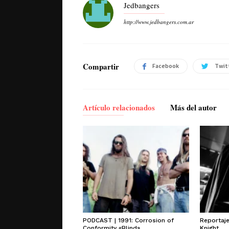
Jedbangers
http://www.jedbangers.com.ar
Compartir
Facebook
Twit
Artículo relacionados
Más del autor
PODCAST | 1991: Corrosion of
Reportaj
Conformity «Blind»
Knight