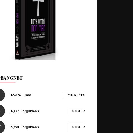
DBANGNET
68,824
Fans
ME GUSTA
6,177
Seguidores
SEGUIR
5,690
Seguidores
SEGUIR