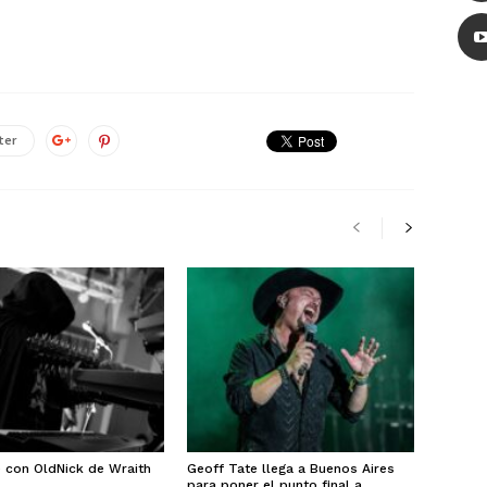
ter
e con OldNick de Wraith
Geoff Tate llega a Buenos Aires
para poner el punto final a