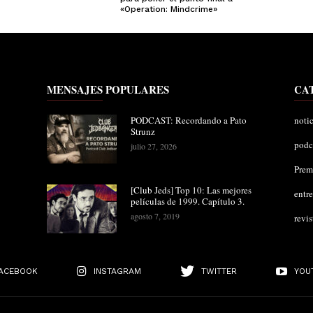
«Operation: Mindcrime»
MENSAJES POPULARES
CA
PODCAST: Recordando a Pato
notic
Strunz
podc
julio 27, 2026
Pre
[Club Jeds] Top 10: Las mejores
entre
películas de 1999. Capítulo 3.
agosto 7, 2019
revis
ACEBOOK
INSTAGRAM
TWITTER
YOU