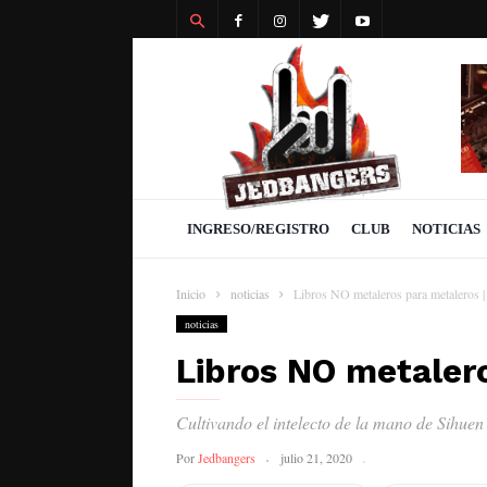
Revista
Jedbangers
INGRESO/REGISTRO
CLUB
NOTICIAS
Inicio
noticias
Libros NO metaleros para metaleros |
noticias
Libros NO metalero
Cultivando el intelecto de la mano de Sihue
Por
Jedbangers
julio 21, 2020