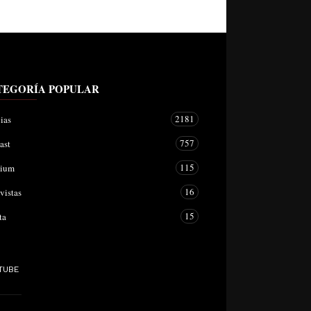
TEGORÍA POPULAR
2181
ias
757
ast
115
mium
16
vistas
15
ta
TUBE