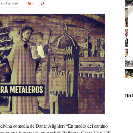
 en Twitter
IR
divina comedia de Dante Alighieri “En medio del camino
ra,en que la recta vía era perdida.”Infierno. Canto I Vv I-III