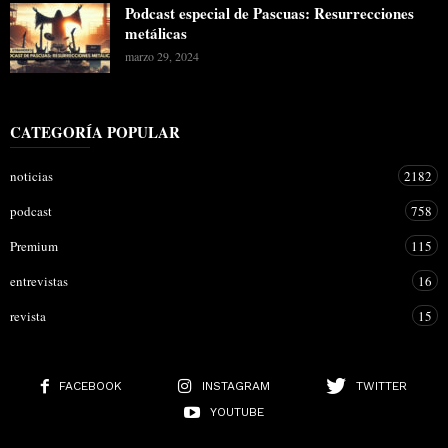
Podcast especial de Pascuas: Resurrecciones
metálicas
marzo 29, 2024
CATEGORÍA POPULAR
noticias
2182
podcast
758
Premium
115
entrevistas
16
revista
15
FACEBOOK
INSTAGRAM
TWITTER
YOUTUBE