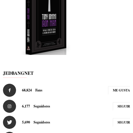
JEDBANGNET
68,824
Fans
ME GUSTA
6,177
Seguidores
SEGUIR
5,690
Seguidores
SEGUIR