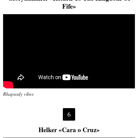
Fife»
Rhapsody vibes
6
Helker «Cara o Cruz»