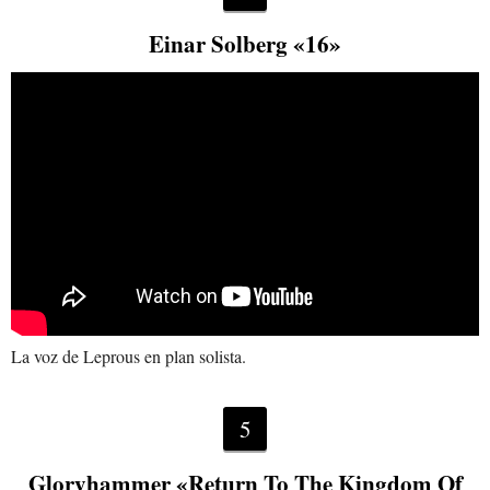
Einar Solberg «16»
La voz de Leprous en plan solista.
5
Gloryhammer «Return To The Kingdom Of