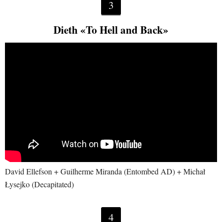
3
Dieth «To Hell and Back»
David Ellefson + Guilherme Miranda (Entombed AD) + Michał
Łysejko (Decapitated)
4