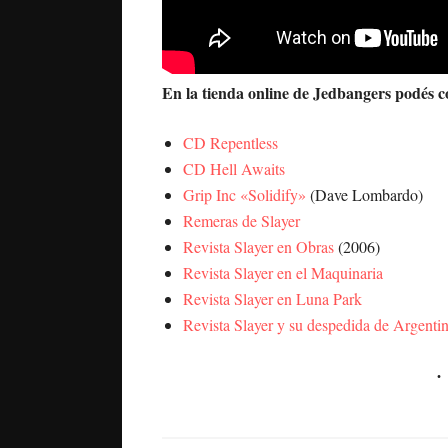
En la tienda online de Jedbangers podés c
CD Repentless
CD Hell Awaits
Grip Inc «Solidify»
(Dave Lombardo)
Remeras de Slayer
Revista Slayer en Obras
(2006)
Revista Slayer en el Maquinaria
Revista Slayer en Luna Park
Revista Slayer y su despedida de Argenti