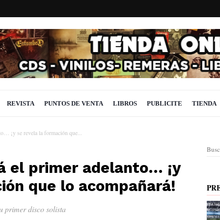
REVISTA
PUNTOS DE VENTA
LIBROS
PUBLICITE
TIENDA
o… ¡y se revela la formación que...
Busc
á el primer adelanto… ¡y
ción que lo acompañará!
PR
u primer disco solista