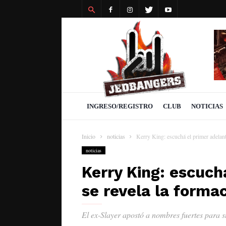
Revista
Jedbangers
INGRESO/REGISTRO
CLUB
NOTICIAS
Inicio
noticias
Kerry King: escuchá el primer adelant
noticias
Kerry King: escuch
se revela la forma
El ex-Slayer apostó a nombres fuertes para s