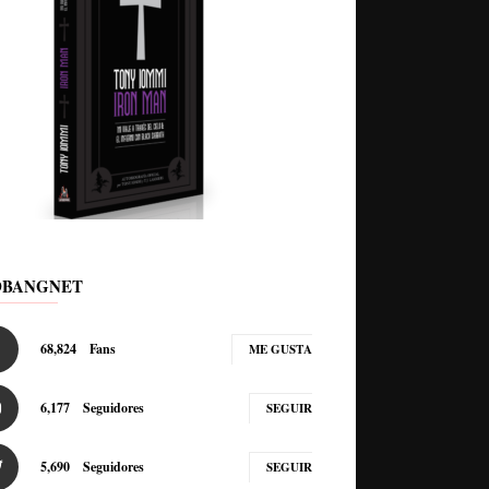
DBANGNET
68,824
Fans
ME GUSTA
6,177
Seguidores
SEGUIR
5,690
Seguidores
SEGUIR