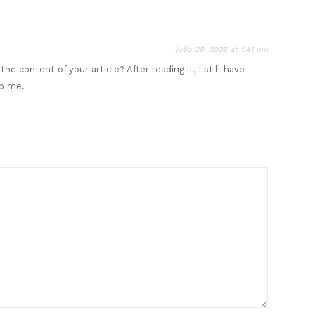
julio 28, 2026 at 1:41 pm
e content of your article? After reading it, I still have
p me.