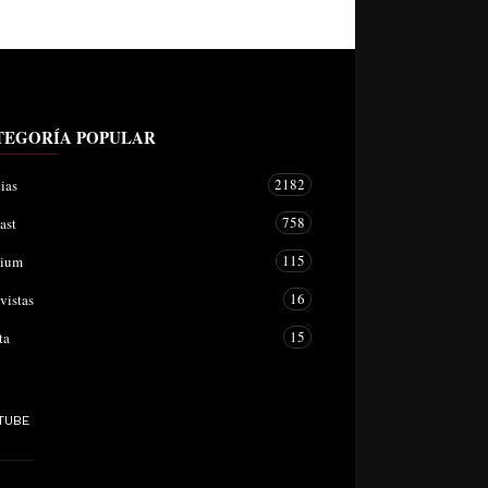
TEGORÍA POPULAR
2182
ias
758
ast
115
mium
16
vistas
15
ta
TUBE