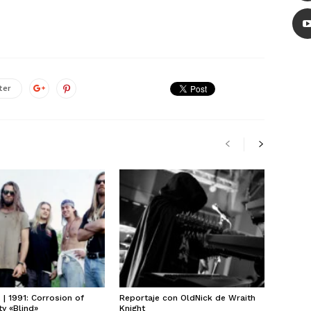
ter
| 1991: Corrosion of
Reportaje con OldNick de Wraith
y «Blind»
Knight