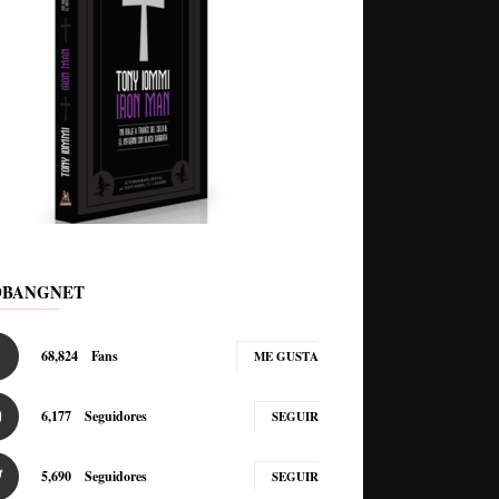
DBANGNET
68,824
Fans
ME GUSTA
6,177
Seguidores
SEGUIR
5,690
Seguidores
SEGUIR