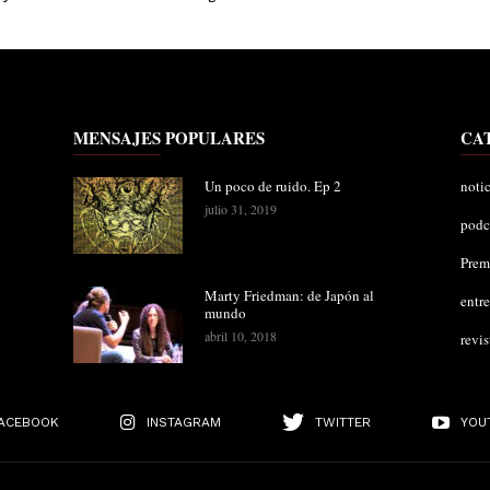
MENSAJES POPULARES
CA
Un poco de ruido. Ep 2
notic
julio 31, 2019
podc
Pre
Marty Friedman: de Japón al
entre
mundo
abril 10, 2018
revis
ACEBOOK
INSTAGRAM
TWITTER
YOU