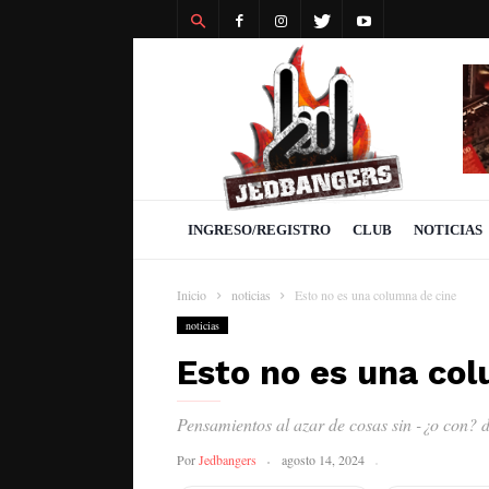
Revista
Jedbangers
INGRESO/REGISTRO
CLUB
NOTICIAS
Inicio
noticias
Esto no es una columna de cine
noticias
Esto no es una co
Pensamientos al azar de cosas sin -¿o con? d
Por
Jedbangers
agosto 14, 2024