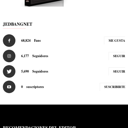
JEDBANGNET
68,824
Fans
ME GUSTA
6,177
Seguidores
SEGUIR
5,690
Seguidores
SEGUIR
0
suscriptores
SUSCRIBIRTE
RECOMENDACIONES DEL EDITOR