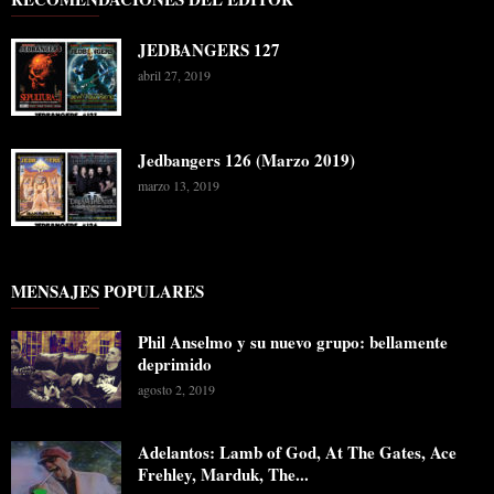
JEDBANGERS 127
abril 27, 2019
Jedbangers 126 (Marzo 2019)
marzo 13, 2019
MENSAJES POPULARES
Phil Anselmo y su nuevo grupo: bellamente
deprimido
agosto 2, 2019
Adelantos: Lamb of God, At The Gates, Ace
Frehley, Marduk, The...