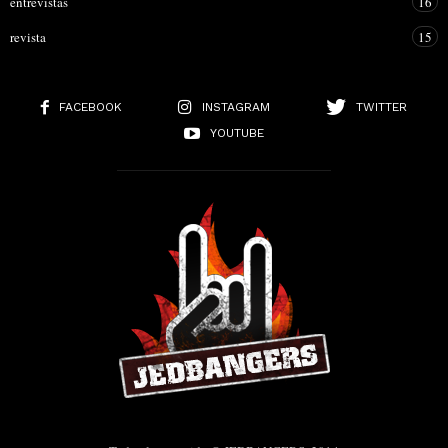
entrevistas
16
revista
15
FACEBOOK
INSTAGRAM
TWITTER
YOUTUBE