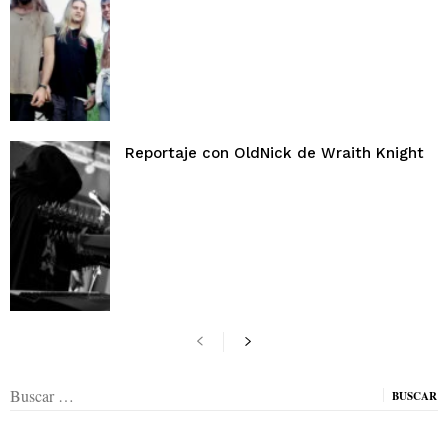
Reportaje con OldNick de Wraith Knight
Buscar: