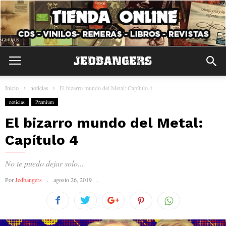
Inicio
noticias
El bizarro mundo del Metal: Capítulo 4
noticias
Premium
El bizarro mundo del Metal:
Capítulo 4
No te puedo dejar solo...
Por
Jedbangers
agosto 26, 2019