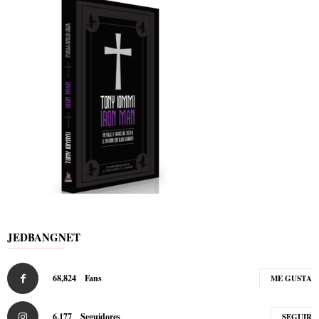
JEDBANGNET
68,824
Fans
ME GUSTA
6,177
Seguidores
SEGUIR