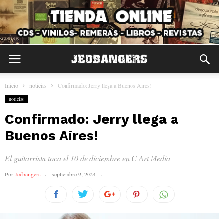
Inicio
noticias
Confirmado: Jerry llega a Buenos Aires!
noticias
Confirmado: Jerry llega a
Buenos Aires!
El guitarrista toca el 10 de diciembre en C Art Media
Por
Jedbangers
septiembre 9, 2024