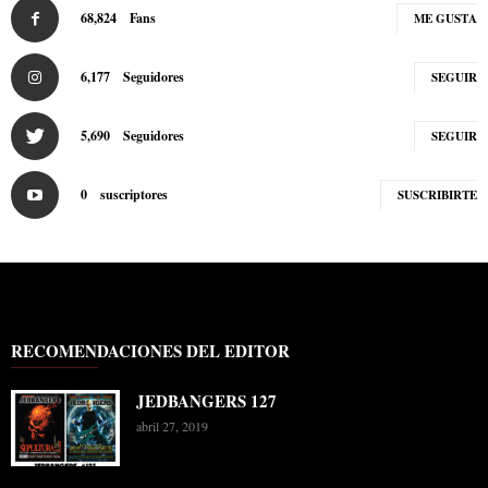
68,824
Fans
ME GUSTA
6,177
Seguidores
SEGUIR
5,690
Seguidores
SEGUIR
0
suscriptores
SUSCRIBIRTE
RECOMENDACIONES DEL EDITOR
JEDBANGERS 127
abril 27, 2019