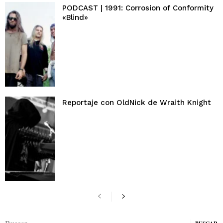
PODCAST | 1991: Corrosion of Conformity
«Blind»
Reportaje con OldNick de Wraith Knight
Buscar: