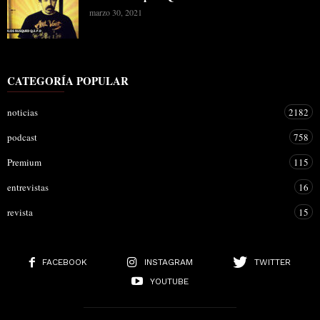
marzo 30, 2021
CATEGORÍA POPULAR
noticias
2182
podcast
758
Premium
115
entrevistas
16
revista
15
FACEBOOK
INSTAGRAM
TWITTER
YOUTUBE