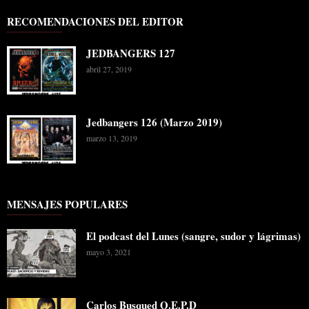
RECOMENDACIONES DEL EDITOR
JEDBANGERS 127
abril 27, 2019
Jedbangers 126 (Marzo 2019)
marzo 13, 2019
MENSAJES POPULARES
El podcast del Lunes (sangre, sudor y lágrimas)
mayo 3, 2021
Carlos Busqued Q.E.P.D