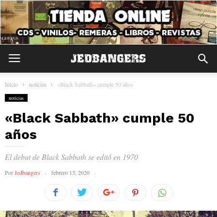
Inicio
noticias
«Black Sabbath» cumple 50 años
noticias
«Black Sabbath» cumple 50
años
El debut de Black Sabbath se editó en 1970
Por
Jedbangers
febrero 13, 2020