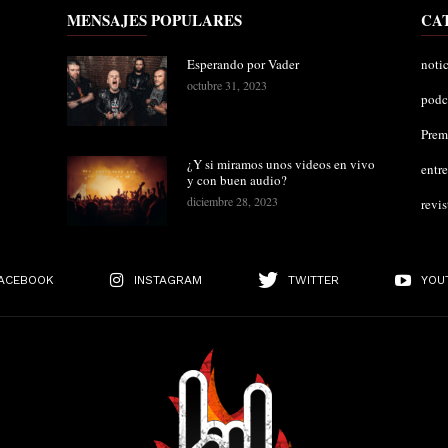
MENSAJES POPULARES
CA
Esperando por Vader
notic
octubre 31, 2023
podc
Pre
¿Y si miramos unos videos en vivo
entre
y con buen audio?
diciembre 28, 2023
revis
ACEBOOK
INSTAGRAM
TWITTER
YOU