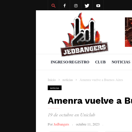
Revista
Jedbangers
INGRESO/REGISTRO
CLUB
NOTICIAS
Inicio
noticias
Amenra vuelve a Buenos Aires
noticias
Amenra vuelve a B
19 de octubre en Uniclub
Por
Jedbangers
octubre 11, 2023