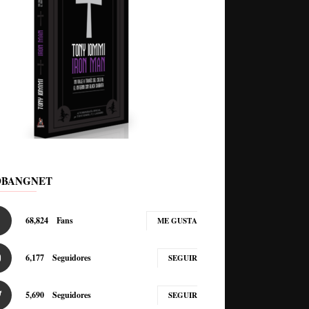
DBANGNET
68,824
Fans
ME GUSTA
6,177
Seguidores
SEGUIR
5,690
Seguidores
SEGUIR