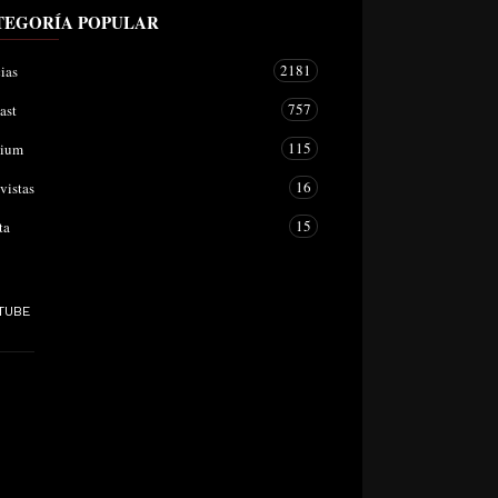
TEGORÍA POPULAR
2181
ias
757
ast
115
mium
16
vistas
15
ta
TUBE