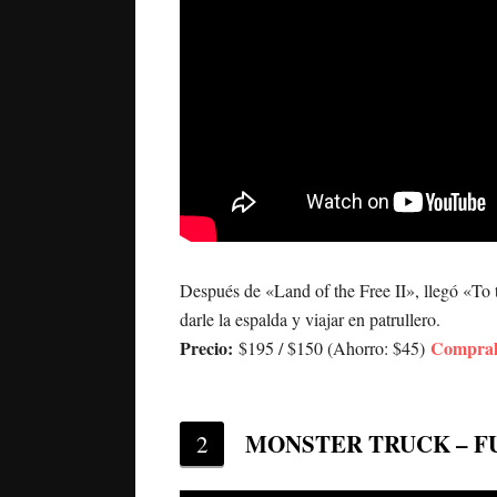
Después de «Land of the Free II», llegó «To
darle la espalda y viajar en patrullero.
Precio:
Compralo
$195 / $150 (Ahorro: $45)
MONSTER TRUCK – F
2