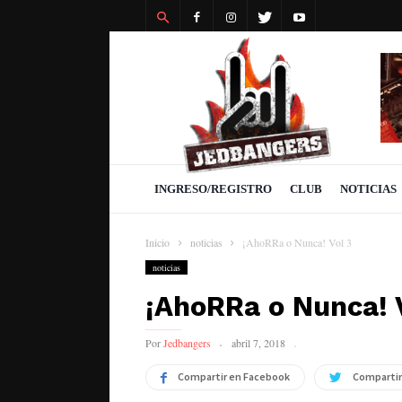
Revista
Jedbangers
INGRESO/REGISTRO
CLUB
NOTICIAS
Inicio
noticias
¡AhoRRa o Nunca! Vol 3
noticias
¡AhoRRa o Nunca! 
Por
Jedbangers
abril 7, 2018
Compartir en Facebook
Compartir