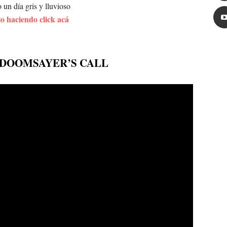
un día gris y lluvioso
lo haciendo click acá
 DOOMSAYER’S CALL