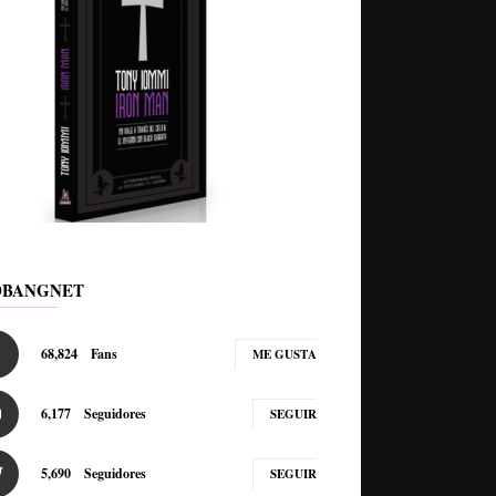
DBANGNET
68,824
Fans
ME GUSTA
6,177
Seguidores
SEGUIR
5,690
Seguidores
SEGUIR