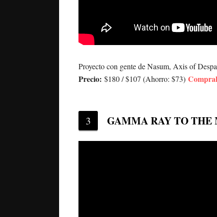
Proyecto con gente de Nasum, Axis of Despai
Precio:
Compralo
$180 / $107 (Ahorro: $73)
GAMMA RAY TO THE
3