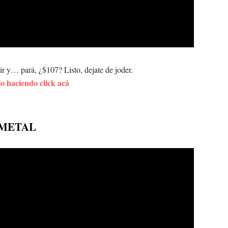
r y… pará, ¿$107? Listo, dejate de joder.
 haciendo click acá
 METAL