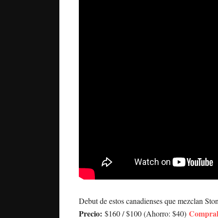
Debut de estos canadienses que mezclan Sto
Precio:
Compralo
$160 / $100 (Ahorro: $40)