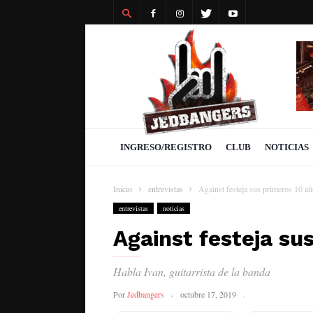
Revista
Jedbangers
INGRESO/REGISTRO
CLUB
NOTICIAS
Inicio
entrevistas
Against festeja sus primeros 10 a
entrevistas
noticias
Against festeja su
Habla Ivan, guitarrista de la banda
Por
Jedbangers
octubre 17, 2019