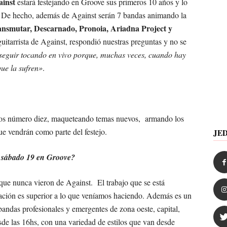
ainst
estará festejando en Groove sus primeros 10 años y lo
. De hecho, además de Against serán 7 bandas animando la
ansmutar, Descarnado, Pronoia, Ariadna Project y
 guitarrista de Against, respondió nuestras preguntas y no se
eguir tocando en vivo porque, muchas veces, cuando hay
que la sufren»
.
os número diez, maqueteando temas nuevos, armando los
ue vendrán como parte del festejo.
JE
l sábado 19 en Groove?
que nunca vieron de Against. El trabajo que se está
zación es superior a lo que veníamos haciendo. Además es un
 bandas profesionales y emergentes de zona oeste, capital,
sde las 16hs, con una variedad de estilos que van desde