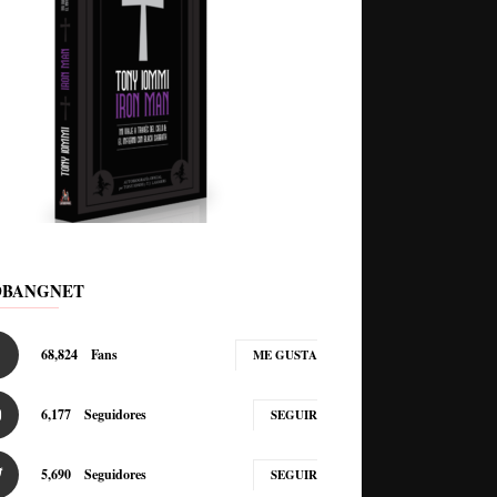
DBANGNET
68,824
Fans
ME GUSTA
6,177
Seguidores
SEGUIR
5,690
Seguidores
SEGUIR