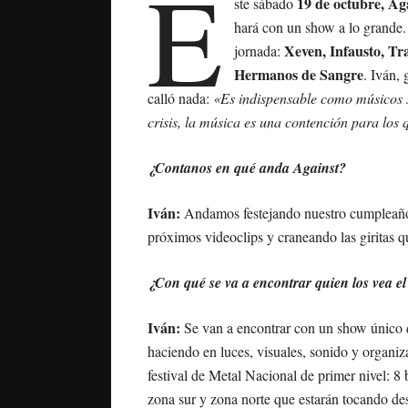
E
19 de octubre, Ag
ste sábado
hará con un show a lo grande
Xeven, Infausto, Tr
jornada:
Hermanos de Sangre
. Iván,
calló nada:
«Es indispensable como músicos s
crisis, la música es una contención para los 
¿Contanos en qué anda Against?
Iván:
Andamos festejando nuestro cumpleañ
próximos videoclips y craneando las giritas q
¿Con qué se va a encontrar quien los vea e
Iván:
Se van a encontrar con un show único 
haciendo en luces, visuales, sonido y organi
festival de Metal Nacional de primer nivel: 8
zona sur y zona norte que estarán tocando de