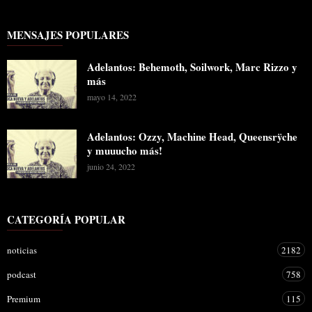
MENSAJES POPULARES
Adelantos: Behemoth, Soilwork, Marc Rizzo y
más
mayo 14, 2022
Adelantos: Ozzy, Machine Head, Queensrÿche
y muuucho más!
junio 24, 2022
CATEGORÍA POPULAR
noticias
2182
podcast
758
Premium
115