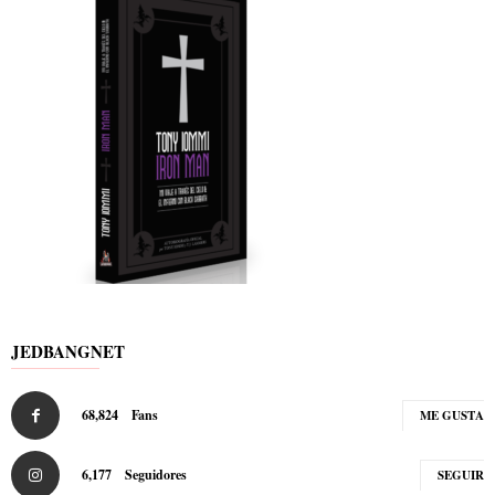
JEDBANGNET
68,824
Fans
ME GUSTA
6,177
Seguidores
SEGUIR