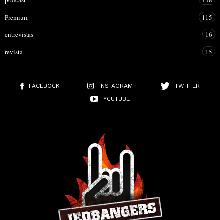
podcast
758
Premium
115
entrevistas
16
revista
15
FACEBOOK
INSTAGRAM
TWITTER
YOUTUBE