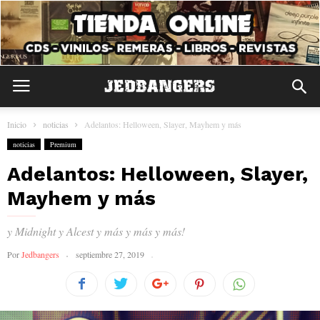
Inicio
noticias
Adelantos: Helloween, Slayer, Mayhem y más
noticias
Premium
Adelantos: Helloween, Slayer,
Mayhem y más
y Midnight y Alcest y más y más y más!
Por
Jedbangers
septiembre 27, 2019