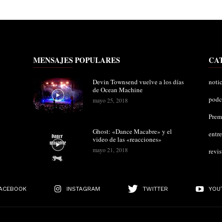
MENSAJES POPULARES
CA
Devin Townsend vuelve a los días
notic
de Ocean Machine
podc
mayo 25, 2018
Pre
Ghost: «Dance Macabre» y el
entre
video de las «reacciones»
mayo 21, 2018
revis
ACEBOOK
INSTAGRAM
TWITTER
YOU