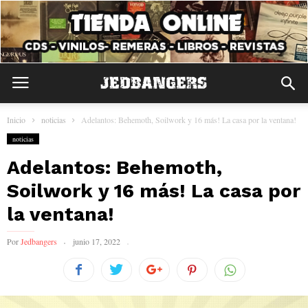
Inicio
noticias
Adelantos: Behemoth, Soilwork y 16 más! La casa por la ventana!
noticias
Adelantos: Behemoth,
Soilwork y 16 más! La casa por
la ventana!
Por
Jedbangers
junio 17, 2022