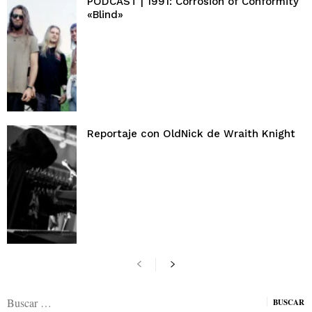
PODCAST | 1991: Corrosion of Conformity
«Blind»
Reportaje con OldNick de Wraith Knight
Buscar: