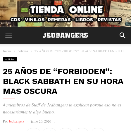
Inicio
noticias
25 AÑOS DE “FORBIDDEN”: BLACK SABBATH EN SU HORA MAS OSCURA
noticias
25 AÑOS DE “FORBIDDEN”:
BLACK SABBATH EN SU HORA
MAS OSCURA
4 miembros de Staff de Jedbangers te explican porque eso no es
necesariamente algo bueno.
Por
Jedbangers
junio 20, 2020