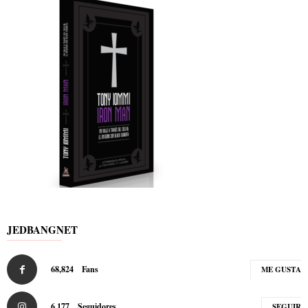
JEDBANGNET
68,824
Fans
ME GUSTA
6,177
Seguidores
SEGUIR