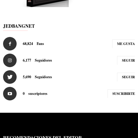
JEDBANGNET
68,824
Fans
ME GUSTA
6,177
Seguidores
SEGUIR
5,690
Seguidores
SEGUIR
0
suscriptores
SUSCRIBIRTE
RECOMENDACIONES DEL EDITOR