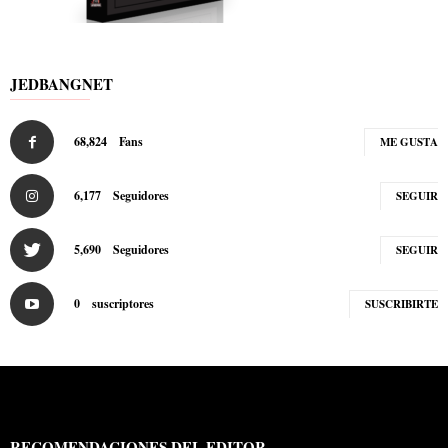
JEDBANGNET
68,824
Fans
ME GUSTA
6,177
Seguidores
SEGUIR
5,690
Seguidores
SEGUIR
0
suscriptores
SUSCRIBIRTE
RECOMENDACIONES DEL EDITOR